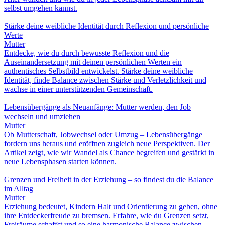
selbst umgehen kannst.
Stärke deine weibliche Identität durch Reflexion und persönliche
Werte
Mutter
Entdecke, wie du durch bewusste Reflexion und die
Auseinandersetzung mit deinen persönlichen Werten ein
authentisches Selbstbild entwickelst. Stärke deine weibliche
Identität, finde Balance zwischen Stärke und Verletzlichkeit und
wachse in einer unterstützenden Gemeinschaft.
Lebensübergänge als Neuanfänge: Mutter werden, den Job
wechseln und umziehen
Mutter
Ob Mutterschaft, Jobwechsel oder Umzug – Lebensübergänge
fordern uns heraus und eröffnen zugleich neue Perspektiven. Der
Artikel zeigt, wie wir Wandel als Chance begreifen und gestärkt in
neue Lebensphasen starten können.
Grenzen und Freiheit in der Erziehung – so findest du die Balance
im Alltag
Mutter
Erziehung bedeutet, Kindern Halt und Orientierung zu geben, ohne
ihre Entdeckerfreude zu bremsen. Erfahre, wie du Grenzen setzt,
Freiräume schaffst und so eine harmonische Balance zwischen