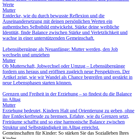
Werte
Mutter
Entdecke, wie du durch bewusste Reflexion und die
Auseinandersetzung mit deinen persönlichen Werten ein
authentisches Selbstbild entwickelst. Stärke deine weibliche
Identität, finde Balance zwischen Stärke und Verletzlichkeit und
wachse in einer unterstützenden Gemeinschaft.
Lebensübergänge als Neuanfänge: Mutter werden, den Job
wechseln und umziehen
Mutter
Ob Mutterschaft, Jobwechsel oder Umzug – Lebensübergänge
fordern uns heraus und eröffnen zugleich neue Perspektiven. Der
Artikel zeigt, wie wir Wandel als Chance begreifen und gestärkt in
neue Lebensphasen starten können.
Grenzen und Freiheit in der Erziehung – so findest du die Balance
im Alltag
Mutter
Erziehung bedeutet, Kindern Halt und Orientierung zu geben, ohne
ihre Entdeckerfreude zu bremsen. Erfahre, wie du Grenzen setzt,
Freiräume schaffst und so eine harmonische Balance zwischen
Struktur und Selbstständigkeit im Alltag erreichst.
Gemeinschaften für Kinder: So stärken Sie das Sozialleben Ihres
Kindes