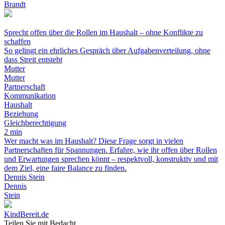
Brandt
Sprecht offen über die Rollen im Haushalt – ohne Konflikte zu
schaffen
So gelingt ein ehrliches Gespräch über Aufgabenverteilung, ohne
dass Streit entsteht
Mutter
Mutter
Partnerschaft
Kommunikation
Haushalt
Beziehung
Gleichberechtigung
2 min
Wer macht was im Haushalt? Diese Frage sorgt in vielen
Partnerschaften für Spannungen. Erfahre, wie ihr offen über Rollen
und Erwartungen sprechen könnt – respektvoll, konstruktiv und mit
dem Ziel, eine faire Balance zu finden.
Dennis Stein
Dennis
Stein
KindBereit.de
Teilen Sie mit Bedacht