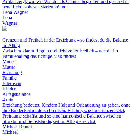
Artikel zeigt, wie wir Wandel als Chance begreifen und gestärkt in
neue Lebensphasen starten können.
Lena Wagner
Lena
Wagner
Grenzen und Freiheit in der Erziehung – so findest du die Balance
im Alltag
Zwischen klaren Regeln und liebevoller Freiheit – wie du im
Familienalltag das richtige Maß findest
Mutter
Mutter
Erziehung
Familie
Elternsein
Kinder
Alltagsbalance
4 min
Erziehung bedeutet, Kindern Halt und Orientierung zu geben, ohne
ihre Entdeckerfreude zu bremsen. Erfahre, wie du Grenzen setzt,
Freiräume schaffst und so eine harmonische Balance zwischen
Struktur und Selbstständigkeit im Alltag erreichst.
Michael Brandt
Michael