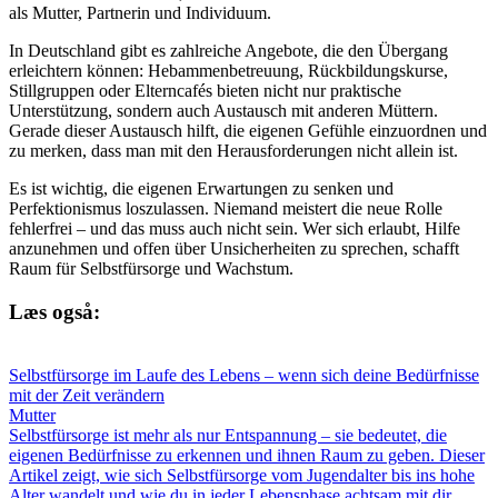
als Mutter, Partnerin und Individuum.
In Deutschland gibt es zahlreiche Angebote, die den Übergang
erleichtern können: Hebammenbetreuung, Rückbildungskurse,
Stillgruppen oder Elterncafés bieten nicht nur praktische
Unterstützung, sondern auch Austausch mit anderen Müttern.
Gerade dieser Austausch hilft, die eigenen Gefühle einzuordnen und
zu merken, dass man mit den Herausforderungen nicht allein ist.
Es ist wichtig, die eigenen Erwartungen zu senken und
Perfektionismus loszulassen. Niemand meistert die neue Rolle
fehlerfrei – und das muss auch nicht sein. Wer sich erlaubt, Hilfe
anzunehmen und offen über Unsicherheiten zu sprechen, schafft
Raum für Selbstfürsorge und Wachstum.
Læs også:
Selbstfürsorge im Laufe des Lebens – wenn sich deine Bedürfnisse
mit der Zeit verändern
Mutter
Selbstfürsorge ist mehr als nur Entspannung – sie bedeutet, die
eigenen Bedürfnisse zu erkennen und ihnen Raum zu geben. Dieser
Artikel zeigt, wie sich Selbstfürsorge vom Jugendalter bis ins hohe
Alter wandelt und wie du in jeder Lebensphase achtsam mit dir