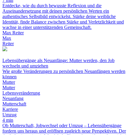
7 min
Entdecke, wie du durch bewusste Reflexion und die
Auseinandersetzung mit deinen persönlichen Werten ein
authentisches Selbstbild entwickelst. Stärke deine weibliche
Identität, finde Balance zwischen Stärke und Verletzlichkeit und
wachse in einer unterstützenden Gemeinschaft.
Max Reiter
Max
Reiter
Lebensübergänge als Neuanfänge: Mutter werden, den Job
wechseln und umziehen
Wie große Veränderungen zu persönlichen Neuanfängen werden
können
Mutter
Mutter
Lebensveränderung
Neuanfang
Mutterschaft
Karriere
Umzug
4 min
Ob Mutterschaft, Jobwechsel oder Umzug – Lebensübergänge
fordern uns heraus und eröffnen zugleich neue Perspektiven. Der