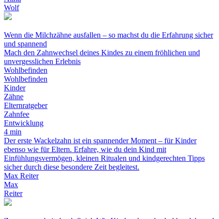
Wolf
Wenn die Milchzähne ausfallen – so machst du die Erfahrung sicher
und spannend
Mach den Zahnwechsel deines Kindes zu einem fröhlichen und
unvergesslichen Erlebnis
Wohlbefinden
Wohlbefinden
Kinder
Zähne
Elternratgeber
Zahnfee
Entwicklung
4 min
Der erste Wackelzahn ist ein spannender Moment – für Kinder
ebenso wie für Eltern. Erfahre, wie du dein Kind mit
Einfühlungsvermögen, kleinen Ritualen und kindgerechten Tipps
sicher durch diese besondere Zeit begleitest.
Max Reiter
Max
Reiter