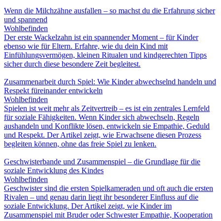
Wenn die Milchzähne ausfallen – so machst du die Erfahrung sicher
und spannend
Wohlbefinden
Der erste Wackelzahn ist ein spannender Moment – für Kinder
ebenso wie für Eltern. Erfahre, wie du dein Kind mit
Einfühlungsvermögen, kleinen Ritualen und kindgerechten Tipps
sicher durch diese besondere Zeit begleitest.
Zusammenarbeit durch Spiel: Wie Kinder abwechselnd handeln und
Respekt füreinander entwickeln
Wohlbefinden
Spielen ist weit mehr als Zeitvertreib – es ist ein zentrales Lernfeld
für soziale Fähigkeiten. Wenn Kinder sich abwechseln, Regeln
aushandeln und Konflikte lösen, entwickeln sie Empathie, Geduld
und Respekt. Der Artikel zeigt, wie Erwachsene diesen Prozess
begleiten können, ohne das freie Spiel zu lenken.
Geschwisterbande und Zusammenspiel – die Grundlage für die
soziale Entwicklung des Kindes
Wohlbefinden
Geschwister sind die ersten Spielkameraden und oft auch die ersten
Rivalen – und genau darin liegt ihr besonderer Einfluss auf die
soziale Entwicklung. Der Artikel zeigt, wie Kinder im
Zusammenspiel mit Bruder oder Schwester Empathie, Kooperation