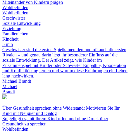
Miteinander von Kindern prägen
Wohlbefinden
Wohlbefinden
Geschwister
Soziale Entwicklung
Erziehung
Familienleben
Kindheit
5 min
Geschwister sind die ersten Spielkameraden und oft auch die ersten
Rivalen – und genau darin liegt ihr besonderer Einfluss auf die
soziale Entwicklung. Der Artikel zeigt, wie Kinder im
Zusammenspiel mit Bruder oder Schwester Empathie, Kooperation
und Konfliktlösung lernen und warum diese Erfahrungen ein Leben
lang nachwirken.
Michael Brandt
Michael
Brandt
Über Gesundheit sprechen ohne Widerstand: Motivieren Sie Ihr
Kind mit Neugier und Dialog
So gelingt es, mit Ihrem Kind offen und ohne Druck über
Gesundheit zu sprechen
Wohlbefinden