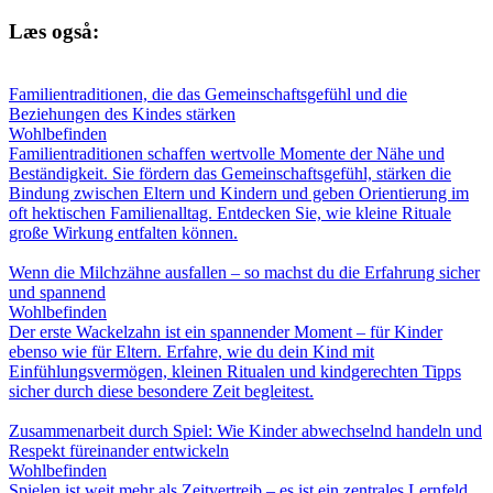
Læs også:
Familientraditionen, die das Gemeinschaftsgefühl und die
Beziehungen des Kindes stärken
Wohlbefinden
Familientraditionen schaffen wertvolle Momente der Nähe und
Beständigkeit. Sie fördern das Gemeinschaftsgefühl, stärken die
Bindung zwischen Eltern und Kindern und geben Orientierung im
oft hektischen Familienalltag. Entdecken Sie, wie kleine Rituale
große Wirkung entfalten können.
Wenn die Milchzähne ausfallen – so machst du die Erfahrung sicher
und spannend
Wohlbefinden
Der erste Wackelzahn ist ein spannender Moment – für Kinder
ebenso wie für Eltern. Erfahre, wie du dein Kind mit
Einfühlungsvermögen, kleinen Ritualen und kindgerechten Tipps
sicher durch diese besondere Zeit begleitest.
Zusammenarbeit durch Spiel: Wie Kinder abwechselnd handeln und
Respekt füreinander entwickeln
Wohlbefinden
Spielen ist weit mehr als Zeitvertreib – es ist ein zentrales Lernfeld