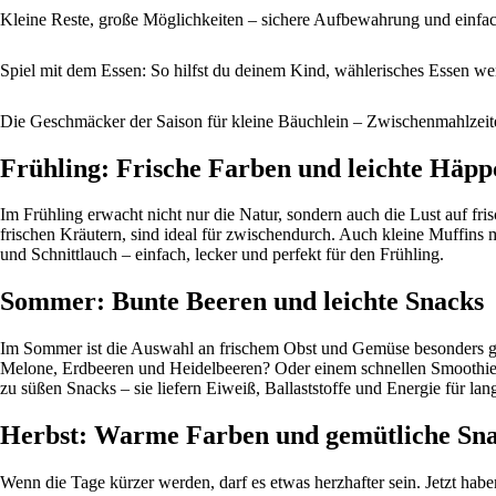
Kleine Reste, große Möglichkeiten – sichere Aufbewahrung und einfac
Spiel mit dem Essen: So hilfst du deinem Kind, wählerisches Essen w
Die Geschmäcker der Saison für kleine Bäuchlein – Zwischenmahlzeiten
Frühling: Frische Farben und leichte Häp
Im Frühling erwacht nicht nur die Natur, sondern auch die Lust auf fr
frischen Kräutern, sind ideal für zwischendurch. Auch kleine Muffins m
und Schnittlauch – einfach, lecker und perfekt für den Frühling.
Sommer: Bunte Beeren und leichte Snacks
Im Sommer ist die Auswahl an frischem Obst und Gemüse besonders gro
Melone, Erdbeeren und Heidelbeeren? Oder einem schnellen Smoothie 
zu süßen Snacks – sie liefern Eiweiß, Ballaststoffe und Energie für l
Herbst: Warme Farben und gemütliche Sn
Wenn die Tage kürzer werden, darf es etwas herzhafter sein. Jetzt h