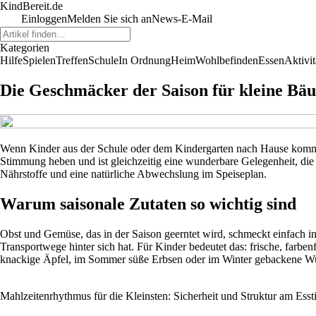
KindBereit.de
Einloggen
Melden Sie sich an
News-E-Mail
Kategorien
Hilfe
Spielen
Treffen
Schule
In Ordnung
Heim
Wohlbefinden
Essen
Aktivit
Die Geschmäcker der Saison für kleine Bäu
Wenn Kinder aus der Schule oder dem Kindergarten nach Hause kommen
Stimmung heben und ist gleichzeitig eine wunderbare Gelegenheit, die 
Nährstoffe und eine natürliche Abwechslung im Speiseplan.
Warum saisonale Zutaten so wichtig sind
Obst und Gemüse, das in der Saison geerntet wird, schmeckt einfach int
Transportwege hinter sich hat. Für Kinder bedeutet das: frische, fa
knackige Äpfel, im Sommer süße Erbsen oder im Winter gebackene Wur
Mahlzeitenrhythmus für die Kleinsten: Sicherheit und Struktur am Esst