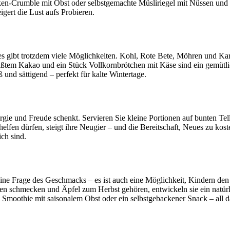
en-Crumble mit Obst oder selbstgemachte Müsliriegel mit Nüssen und Tr
gert die Lust aufs Probieren.
es gibt trotzdem viele Möglichkeiten. Kohl, Rote Bete, Möhren und Ka
süßtem Kakao und ein Stück Vollkornbrötchen mit Käse sind ein gemüt
 und sättigend – perfekt für kalte Wintertage.
rgie und Freude schenkt. Servieren Sie kleine Portionen auf bunten Tell
elfen dürfen, steigt ihre Neugier – und die Bereitschaft, Neues zu k
ch sind.
eine Frage des Geschmacks – es ist auch eine Möglichkeit, Kindern den
n schmecken und Äpfel zum Herbst gehören, entwickeln sie ein natürli
in Smoothie mit saisonalem Obst oder ein selbstgebackener Snack – all 