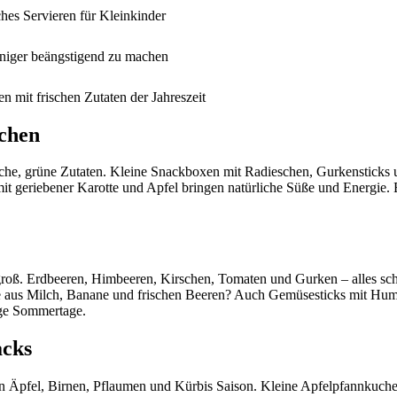
hes Servieren für Kleinkinder
eniger beängstigend zu machen
 mit frischen Zutaten der Jahreszeit
pchen
ische, grüne Zutaten. Kleine Snackboxen mit Radieschen, Gurkensticks 
it geriebener Karotte und Apfel bringen natürliche Süße und Energie. E
ß. Erdbeeren, Himbeeren, Kirschen, Tomaten und Gurken – alles schme
aus Milch, Banane und frischen Beeren? Auch Gemüsesticks mit Hummus
ange Sommertage.
acks
aben Äpfel, Birnen, Pflaumen und Kürbis Saison. Kleine Apfelpfannkuc