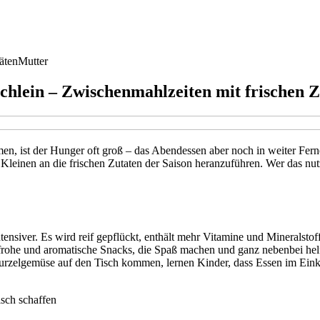
äten
Mutter
chlein – Zwischenmahlzeiten mit frischen Z
, ist der Hunger oft groß – das Abendessen aber noch in weiter Fern
Kleinen an die frischen Zutaten der Saison heranzuführen. Wer das nut
ensiver. Es wird reif gepflückt, enthält mehr Vitamine und Mineralstoff
rbenfrohe und aromatische Snacks, die Spaß machen und ganz nebenbei 
zelgemüse auf den Tisch kommen, lernen Kinder, dass Essen im Einkla
isch schaffen