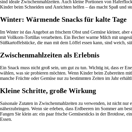
sind ideale Zwischenmahlzeiten. Auch kleine Portionen von Haferflock
Kinder beim Schneiden und Anrichten helfen – das macht Spaß und stei
Winter: Wärmende Snacks für kalte Tage
Im Winter ist das Angebot an frischem Obst und Gemüse kleiner, aber 
mit Vollkorn-Tortillas verarbeiten. Ein Becher warme Milch mit unge
Süßkartoffelstücke, die man mit dem Löffel essen kann, sind weich, süß
Zwischenmahlzeiten als Erlebnis
Ein Snack muss nicht groß sein, um gut zu tun. Wichtig ist, dass er Ene
wählen, was sie probieren möchten. Wenn Kinder beim Zubereiten mith
manche Früchte oder Gemüse nur zu bestimmten Zeiten im Jahr erhältli
Kleine Schritte, große Wirkung
Saisonale Zutaten in Zwischenmahlzeiten zu verwenden, ist nicht nur 
näherzubringen. Wenn sie erleben, dass Erdbeeren im Sommer am beste
Fangen Sie klein an: ein paar frische Gemüsesticks in der Brotdose, e
Essen.