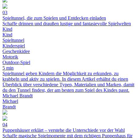
03
Spieltunnel, die zum Spielen und Entdecken einladen
Schaffe drinnen und draußen lustige und fantasievolle Spielwelten
Kind
Kind
Spiel­tunnel
Kinderspiel
Geschenkidee
Motorik
Outdoor-Spiel
5 min
Spieltunnel geben Kindern die Möglichkeit zu erkunden, zu
krabbeln und aktiv zu spielen. In diesem Artikel erhältst du einen
Überblick über verschiedene Typen, Materialien und Marken, damit
du den Tunnel findest, der am besten zum Spiel des Kindes passt.
Michael Brandt
Michael
Brandt
04
Puppenhäuser erklärt – verstehe die Unterschiede vor der Wahl
Schaffe magische Spielmomente mit dem richtigen Puppenhaus für