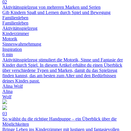
02
Aktivitätsspielzeug von mehreren Marken und Serien
Gib Kindern Spaß und Lernen durch Spiel und Bewegung
Familienleben
Familienleben
Aktivitätsspielzeug
Kinderzimmer
Motorik
Sinneswahrnehmung
Inspiration
6 min
Aktivitätsspielzeug stimuliert die Motorik, Sinne und Fantasie der
Kinder durch Spiel. In diesem Artikel erhältst du einen Überblick
über verschiedene Typen und Marken, damit du das Spielzeug
finden kannst, das am besten zum Alter und den Bedürfnissen
deines Kindes passt.
Alina Wolf
Alina
Wolf
03
So wählst du die richtige Handpuppe – ein Überblick über die
Möglichkeiten
Bringe Leben ins Kinderzimmer mit lustigen und fantasievollen