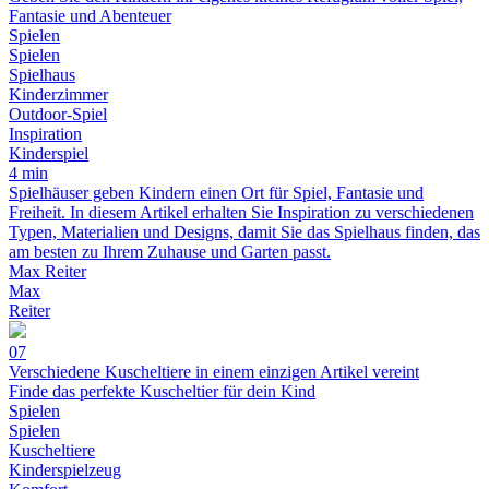
Fantasie und Abenteuer
Spielen
Spielen
Spielhaus
Kinderzimmer
Outdoor-Spiel
Inspiration
Kinderspiel
4 min
Spielhäuser geben Kindern einen Ort für Spiel, Fantasie und
Freiheit. In diesem Artikel erhalten Sie Inspiration zu verschiedenen
Typen, Materialien und Designs, damit Sie das Spielhaus finden, das
am besten zu Ihrem Zuhause und Garten passt.
Max Reiter
Max
Reiter
07
Verschiedene Kuscheltiere in einem einzigen Artikel vereint
Finde das perfekte Kuscheltier für dein Kind
Spielen
Spielen
Kuscheltiere
Kinderspielzeug