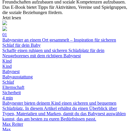
Freundschaften aufzubauen und soziale Kompetenzen aufzubauen.
Das E-Book bietet Tipps für Aktivitäten, Vereine und Spielgruppen,
die soziale Beziehungen fördern.
Jetzt lesen
01
Babynester an einem Ort gesammelt – Inspiration für sicheren
Schlaf für dein Baby
Schaffe einen ruhigen und sicheren Schlafplatz für dein
Neugeborenes mit dem richtigen Babynest
Kind
Kind
Babynest
Babyausstattung
Schlaf
Elternschaft
Sicherheit
4 min
Babynester bieten deinem Kind einen sicheren und bequemen
Schlafplatz. In diesem Artikel erhältst du einen Überblick über
Typen, Materialien und Marken, damit du das Babynest auswählen
kannst, das am besten zu euren Bedürfnissen passt.
Max Reiter
Max