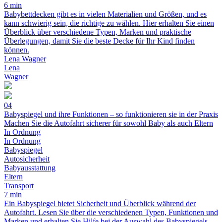
6 min
Babybettdecken gibt es in vielen Materialien und Größen, und es
kann schwierig sein, die richtige zu wählen. Hier erhalten Sie einen
Überblick über verschiedene Typen, Marken und praktische
Überlegungen, damit Sie die beste Decke für Ihr Kind finden
können.
Lena Wagner
Lena
Wagner
04
Babyspiegel und ihre Funktionen – so funktionieren sie in der Praxis
Machen Sie die Autofahrt sicherer für sowohl Baby als auch Eltern
In Ordnung
In Ordnung
Babyspiegel
Autosicherheit
Babyausstattung
Eltern
Transport
7 min
Ein Babyspiegel bietet Sicherheit und Überblick während der
Autofahrt. Lesen Sie über die verschiedenen Typen, Funktionen und
Marken und erhalten Sie Hilfe bei der Auswahl des Babyspiegels,