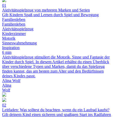
01
Aktivitätsspielzeug von mehreren Marken und Serien
Gib Kindern Spaß und Lernen durch Spiel und Bewegung
Familienleben
Familienleben
Aktivitätsspielzeug
Kinderzimmer
Motorik
Sinneswahrnehmung
Inspiration
6 min
Aktivitätsspielzeug stimuliert die Motorik, Sinne und Fantasie der
Kinder durch Spiel. In diesem Artikel erhältst du einen Überblick
über verschiedene Typen und Marken, damit du das Spielzeug
finden kannst, das am besten zum Alter und den Bedürfnissen
deines Kindes passt.
Alina Wolf
Alina
Wolf
02
Leitfaden: Was solltest du beachten, wenn du ein Laufrad kaufst?
Gib deinem Kind einen sicheren und spaßigen Start ins Radfahren