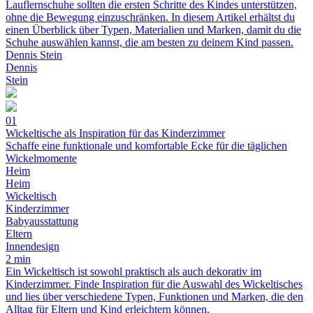
Lauflernschuhe sollten die ersten Schritte des Kindes unterstützen,
ohne die Bewegung einzuschränken. In diesem Artikel erhältst du
einen Überblick über Typen, Materialien und Marken, damit du die
Schuhe auswählen kannst, die am besten zu deinem Kind passen.
Dennis Stein
Dennis
Stein
01
Wickeltische als Inspiration für das Kinderzimmer
Schaffe eine funktionale und komfortable Ecke für die täglichen
Wickelmomente
Heim
Heim
Wickeltisch
Kinderzimmer
Babyausstattung
Eltern
Innendesign
2 min
Ein Wickeltisch ist sowohl praktisch als auch dekorativ im
Kinderzimmer. Finde Inspiration für die Auswahl des Wickeltisches
und lies über verschiedene Typen, Funktionen und Marken, die den
Alltag für Eltern und Kind erleichtern können.