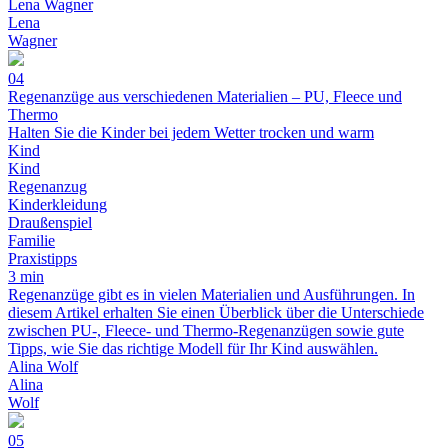
Lena Wagner
Lena
Wagner
04
Regenanzüge aus verschiedenen Materialien – PU, Fleece und
Thermo
Halten Sie die Kinder bei jedem Wetter trocken und warm
Kind
Kind
Regenanzug
Kinderkleidung
Draußenspiel
Familie
Praxistipps
3 min
Regenanzüge gibt es in vielen Materialien und Ausführungen. In
diesem Artikel erhalten Sie einen Überblick über die Unterschiede
zwischen PU-, Fleece- und Thermo-Regenanzügen sowie gute
Tipps, wie Sie das richtige Modell für Ihr Kind auswählen.
Alina Wolf
Alina
Wolf
05