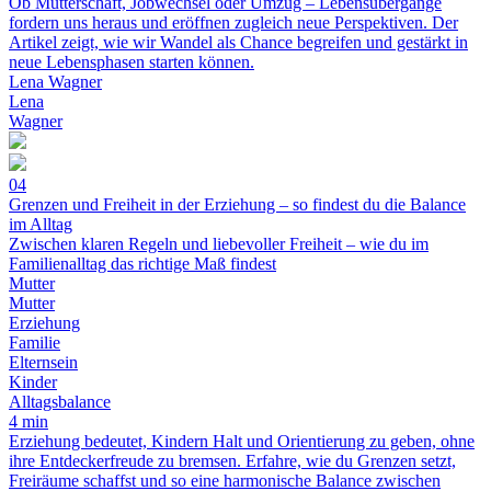
Ob Mutterschaft, Jobwechsel oder Umzug – Lebensübergänge
fordern uns heraus und eröffnen zugleich neue Perspektiven. Der
Artikel zeigt, wie wir Wandel als Chance begreifen und gestärkt in
neue Lebensphasen starten können.
Lena Wagner
Lena
Wagner
04
Grenzen und Freiheit in der Erziehung – so findest du die Balance
im Alltag
Zwischen klaren Regeln und liebevoller Freiheit – wie du im
Familienalltag das richtige Maß findest
Mutter
Mutter
Erziehung
Familie
Elternsein
Kinder
Alltagsbalance
4 min
Erziehung bedeutet, Kindern Halt und Orientierung zu geben, ohne
ihre Entdeckerfreude zu bremsen. Erfahre, wie du Grenzen setzt,
Freiräume schaffst und so eine harmonische Balance zwischen