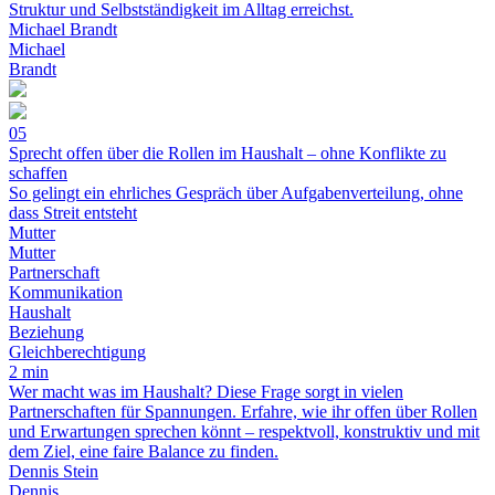
Struktur und Selbstständigkeit im Alltag erreichst.
Michael Brandt
Michael
Brandt
05
Sprecht offen über die Rollen im Haushalt – ohne Konflikte zu
schaffen
So gelingt ein ehrliches Gespräch über Aufgabenverteilung, ohne
dass Streit entsteht
Mutter
Mutter
Partnerschaft
Kommunikation
Haushalt
Beziehung
Gleichberechtigung
2 min
Wer macht was im Haushalt? Diese Frage sorgt in vielen
Partnerschaften für Spannungen. Erfahre, wie ihr offen über Rollen
und Erwartungen sprechen könnt – respektvoll, konstruktiv und mit
dem Ziel, eine faire Balance zu finden.
Dennis Stein
Dennis