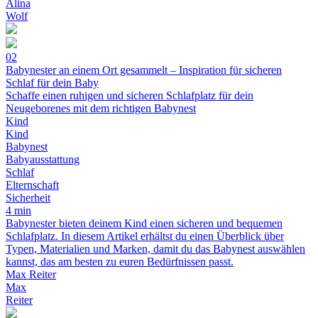
Alina
Wolf
02
Babynester an einem Ort gesammelt – Inspiration für sicheren
Schlaf für dein Baby
Schaffe einen ruhigen und sicheren Schlafplatz für dein
Neugeborenes mit dem richtigen Babynest
Kind
Kind
Babynest
Babyausstattung
Schlaf
Elternschaft
Sicherheit
4 min
Babynester bieten deinem Kind einen sicheren und bequemen
Schlafplatz. In diesem Artikel erhältst du einen Überblick über
Typen, Materialien und Marken, damit du das Babynest auswählen
kannst, das am besten zu euren Bedürfnissen passt.
Max Reiter
Max
Reiter