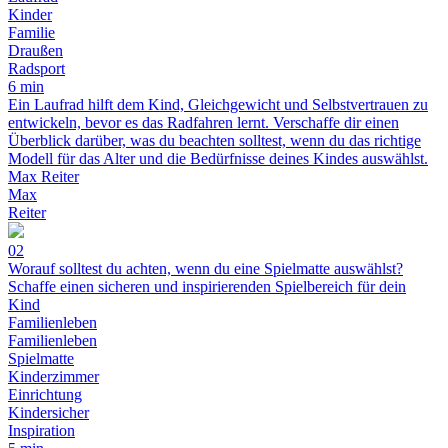
Kinder
Familie
Draußen
Radsport
6 min
Ein Laufrad hilft dem Kind, Gleichgewicht und Selbstvertrauen zu
entwickeln, bevor es das Radfahren lernt. Verschaffe dir einen
Überblick darüber, was du beachten solltest, wenn du das richtige
Modell für das Alter und die Bedürfnisse deines Kindes auswählst.
Max Reiter
Max
Reiter
02
Worauf solltest du achten, wenn du eine Spielmatte auswählst?
Schaffe einen sicheren und inspirierenden Spielbereich für dein
Kind
Familienleben
Familienleben
Spielmatte
Kinderzimmer
Einrichtung
Kindersicher
Inspiration