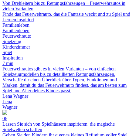
Von Drehleitern bis zu Rettungsfahrzeugen – Feuerwehrautos in
vielen Varianten
Finde das Feuerwehrauto, das die Fantasie weckt und zu Spiel und
Lernen inspiriert
Familienleben
Familienleben
Feuerwehrauto
Spielzeug
Kinderzimmer
Spiel
Inspiration
7 min
Feuerwehrautos gibt es in vielen Varianten – von einfachen
Spielzeugmodellen bis zu detaillierten Rettungsfahrzeugen.
Verschaffe dir einen Überblick über Typen, Funktionen und
Marken, damit du das Feuerwehrauto findest, das am besten zum
Spiel und Alter deines Kindes passt.
Lena Wagner
Lena
Wagner
06
Lassen Sie sich von Spielhäusern inspirieren, die magische
Spielwelten schaffen
Geben Sie den Kindern ihr eigenes kleines Refugium voller Spiel,