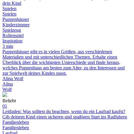
dein Kind
Spielen
Spielen
Puppenhäuser
Kinderzimmer
Spielzeug
Rollenspiel
Inspiration
3 min
Puppenhäuser gibt es in vielen Größen, aus verschiedenen
Materialien und mit unterschiedlichen Themen. Erhalte einen
Überblick über die wichtigsten Unterschiede und finde heraus,
welches Puppenhaus am besten zum Alter, zu den Interessen und
zur Spielwelt deines Kindes passt.
Alina Wolf
Alina
Wolf
Beliebt
01
Leitfaden: Was solltest du beachten, wenn du ein Laufrad kaufst?
Gib deinem Kind einen sicheren und spaßigen Start ins Radfahren
Familienleben
Familienleben
Laufrad