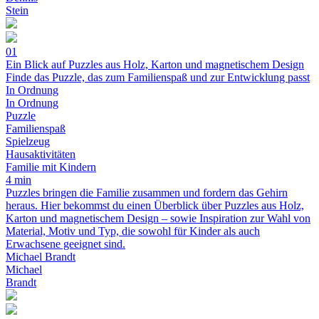
Stein
01
Ein Blick auf Puzzles aus Holz, Karton und magnetischem Design
Finde das Puzzle, das zum Familienspaß und zur Entwicklung passt
In Ordnung
In Ordnung
Puzzle
Familienspaß
Spielzeug
Hausaktivitäten
Familie mit Kindern
4 min
Puzzles bringen die Familie zusammen und fordern das Gehirn
heraus. Hier bekommst du einen Überblick über Puzzles aus Holz,
Karton und magnetischem Design – sowie Inspiration zur Wahl von
Material, Motiv und Typ, die sowohl für Kinder als auch
Erwachsene geeignet sind.
Michael Brandt
Michael
Brandt