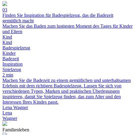
03
Finden Sie Inspiration für Badespielzeug, das die Badezeit
gemütlich macht
Machen Sie das Baden zum lustigsten Moment des Tages für Kinder
und Eltern
Kind
Kind
Badespielzeug
Kinder
Badezeit
Inspiration
Spielzeug
2 min
Machen Sie die Badezeit zu einem gemütlichen und unterhaltsamen
Erlebnis mit dem richtigen Badespielzeug. Lassen Sie sich von
verschiedenen Typen, Marken und praktischen Überlegungen
inspirieren, damit Sie Spielzeug finden, das zum Alter und den
Interessen Ihres Kindes passt.
Lena Wagner
Lena
Wagner
Familienleben