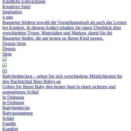
Kindliche Entwicklung
Kreatives Spiel
Inspiration
4 min
Bausteine fördern sowohl die Vorstellungskraft als auch das Lernen
bei Kindern. In diesem Artikel erhalten Sie einen Überblick über
verschiedene Typen, Materialien und Marken, damit Sie die
Bausteine finden, die am besten zu Ihrem Kind passen.
Dennis Stein
Dennis
Stein
03
Babybettdecken – sehen Sie sich verschiedene Möglichkeiten für
den Nachtschlaf Ihres Babys an
Geben Sie Ihrem Baby den besten Start in einen sicheren und
angenehmen Schlaf
In Ordnung
In Ordnung
Babybettdecke
Babyausstattung
Schlaf
Familie
Komfort