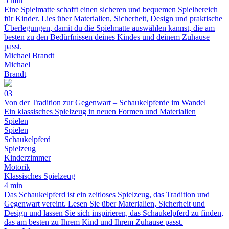
5 min
Eine Spielmatte schafft einen sicheren und bequemen Spielbereich
für Kinder. Lies über Materialien, Sicherheit, Design und praktische
Überlegungen, damit du die Spielmatte auswählen kannst, die am
besten zu den Bedürfnissen deines Kindes und deinem Zuhause
passt.
Michael Brandt
Michael
Brandt
03
Von der Tradition zur Gegenwart – Schaukelpferde im Wandel
Ein klassisches Spielzeug in neuen Formen und Materialien
Spielen
Spielen
Schaukelpferd
Spielzeug
Kinderzimmer
Motorik
Klassisches Spielzeug
4 min
Das Schaukelpferd ist ein zeitloses Spielzeug, das Tradition und
Gegenwart vereint. Lesen Sie über Materialien, Sicherheit und
Design und lassen Sie sich inspirieren, das Schaukelpferd zu finden,
das am besten zu Ihrem Kind und Ihrem Zuhause passt.