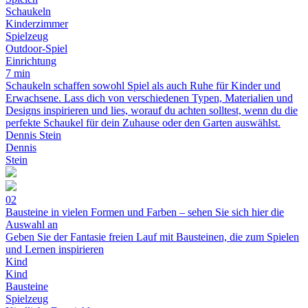
Schaukeln
Kinderzimmer
Spielzeug
Outdoor-Spiel
Einrichtung
7 min
Schaukeln schaffen sowohl Spiel als auch Ruhe für Kinder und
Erwachsene. Lass dich von verschiedenen Typen, Materialien und
Designs inspirieren und lies, worauf du achten solltest, wenn du die
perfekte Schaukel für dein Zuhause oder den Garten auswählst.
Dennis Stein
Dennis
Stein
02
Bausteine in vielen Formen und Farben – sehen Sie sich hier die
Auswahl an
Geben Sie der Fantasie freien Lauf mit Bausteinen, die zum Spielen
und Lernen inspirieren
Kind
Kind
Bausteine
Spielzeug